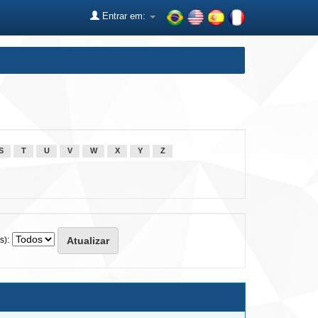
Entrar em:
S
T
U
V
W
X
Y
Z
s):