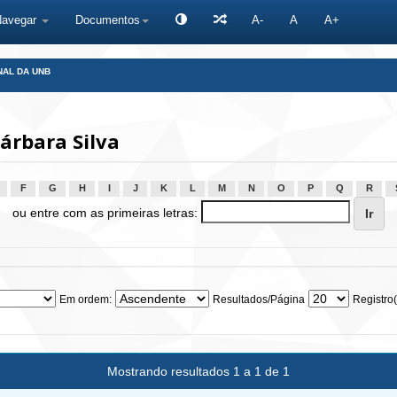
Navegar
Documentos
A-
A
A+
NAL DA UNB
árbara Silva
F
G
H
I
J
K
L
M
N
O
P
Q
R
ou entre com as primeiras letras:
Em ordem:
Resultados/Página
Registro(
Mostrando resultados 1 a 1 de 1