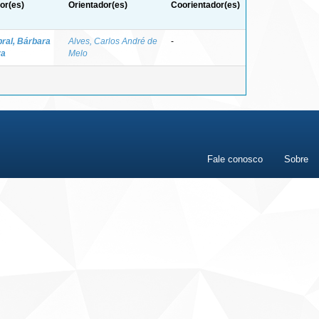
or(es)
Orientador(es)
Coorientador(es)
ral, Bárbara
Alves, Carlos André de
-
va
Melo
Fale conosco
Sobre