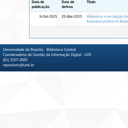
Data de
Data de
Título
publicação
defesa
9-Out-2025
25-Mar-2025
Metaverso e percepção de 
financeira pública no Brasi
Universidade de Brasília - Biblioteca Central
Coordenadoria de Gestão da Informação Digital - GID
(61) 3107-2683
repositorio@unb.br