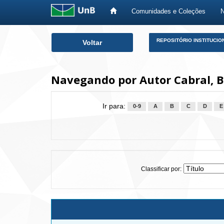
Comunidades e Coleções
Skip
REPOSITÓRIO INSTITUCIO
Voltar
navigation
Navegando por Autor Cabral, B
Ir para:
0-9
A
B
C
D
E
Classificar por: