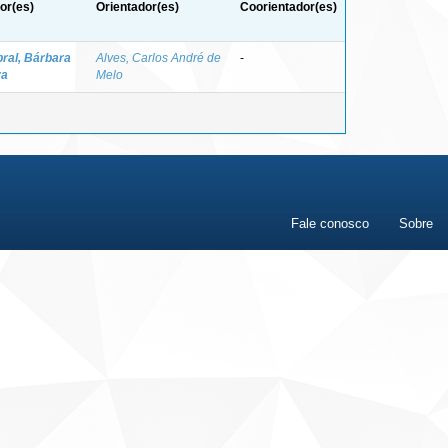
or(es)
Orientador(es)
Coorientador(es)
ral, Bárbara
Alves, Carlos André de
-
va
Melo
Fale conosco
Sobre