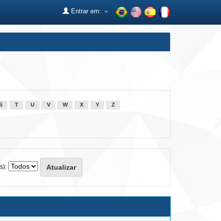
Entrar em:
S
T
U
V
W
X
Y
Z
s):