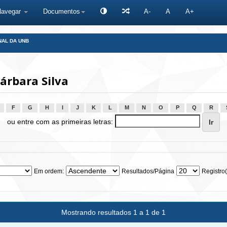
Navegar
Documentos
A-
A
A+
NAL DA UNB
árbara Silva
F
G
H
I
J
K
L
M
N
O
P
Q
R
ou entre com as primeiras letras:
Em ordem:
Resultados/Página
Registro(
Mostrando resultados 1 a 1 de 1