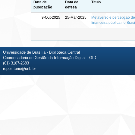
Data de
Data de
Título
publicação
defesa
9-Out-2025
25-Mar-2025
Metaverso e percepção de 
financeira pública no Brasi
Universidade de Brasília - Biblioteca Central
Coordenadoria de Gestão da Informação Digital - GID
(61) 3107-2683
repositorio@unb.br