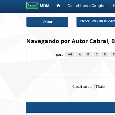
Comunidades e Coleções
Skip
REPOSITÓRIO INSTITUCIO
Voltar
navigation
Navegando por Autor Cabral, B
Ir para:
0-9
A
B
C
D
E
Classificar por: