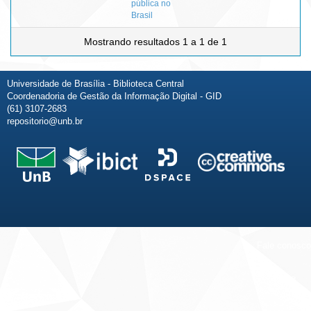
pública no
Brasil
Mostrando resultados 1 a 1 de 1
Universidade de Brasília - Biblioteca Central
Coordenadoria de Gestão da Informação Digital - GID
(61) 3107-2683
repositorio@unb.br
Fale conosco
Sobre