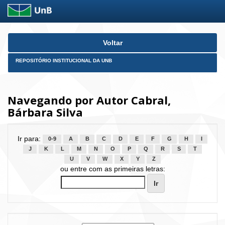
Skip
Voltar
navigation
REPOSITÓRIO INSTITUCIONAL DA UNB
Navegando por Autor Cabral,
Bárbara Silva
Ir para:
0-9
A
B
C
D
E
F
G
H
I
J
K
L
M
N
O
P
Q
R
S
T
U
V
W
X
Y
Z
ou entre com as primeiras letras: