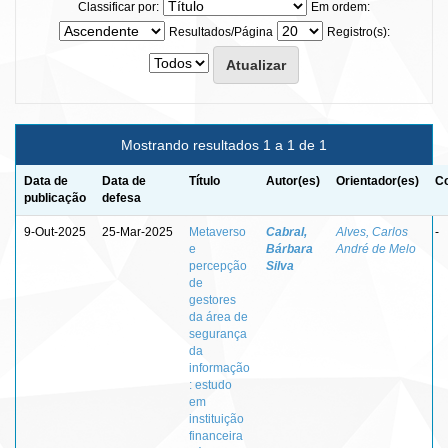
Classificar por:
Em ordem:
Resultados/Página
Registro(s):
Mostrando resultados 1 a 1 de 1
Data de
Data de
Título
Autor(es)
Orientador(es)
Co
publicação
defesa
9-Out-2025
25-Mar-2025
Metaverso
Cabral,
Alves, Carlos
-
e
Bárbara
André de Melo
percepção
Silva
de
gestores
da área de
segurança
da
informação
: estudo
em
instituição
financeira