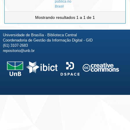
pública no
Brasil
Mostrando resultados 1 a 1 de 1
Universidade de Brasília - Biblioteca Central
Coordenadoria de Gestão da Informação Digital - GID
(61) 3107-2683
repositorio@unb.br
Fale conosco
Sobre