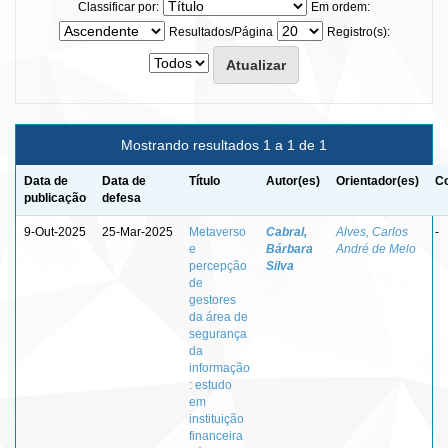
Classificar por:
Em ordem:
Resultados/Página
Registro(s):
Mostrando resultados 1 a 1 de 1
Data de
Data de
Título
Autor(es)
Orientador(es)
Co
publicação
defesa
9-Out-2025
25-Mar-2025
Metaverso
Cabral,
Alves, Carlos
-
e
Bárbara
André de Melo
percepção
Silva
de
gestores
da área de
segurança
da
informação
: estudo
em
instituição
financeira