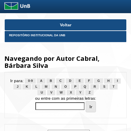
Skip
Voltar
navigation
REPOSITÓRIO INSTITUCIONAL DA UNB
Navegando por Autor Cabral,
Bárbara Silva
Ir para:
0-9
A
B
C
D
E
F
G
H
I
J
K
L
M
N
O
P
Q
R
S
T
U
V
W
X
Y
Z
ou entre com as primeiras letras: