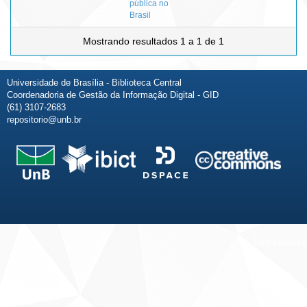
pública no
Brasil
Mostrando resultados 1 a 1 de 1
Universidade de Brasília - Biblioteca Central
Coordenadoria de Gestão da Informação Digital - GID
(61) 3107-2683
repositorio@unb.br
Fale conosco
Sobre