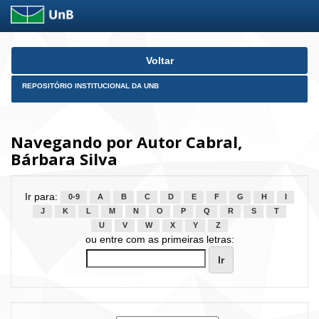
Skip
Voltar
navigation
REPOSITÓRIO INSTITUCIONAL DA UNB
Navegando por Autor Cabral,
Bárbara Silva
Ir para:
0-9
A
B
C
D
E
F
G
H
I
J
K
L
M
N
O
P
Q
R
S
T
U
V
W
X
Y
Z
ou entre com as primeiras letras: