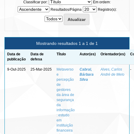
Classificar por:
Em ordem:
Resultados/Página
Registro(s):
Mostrando resultados 1 a 1 de 1
Data de
Data de
Título
Autor(es)
Orientador(es)
Co
publicação
defesa
9-Out-2025
25-Mar-2025
Metaverso
Cabral,
Alves, Carlos
-
e
Bárbara
André de Melo
percepção
Silva
de
gestores
da área de
segurança
da
informação
: estudo
em
instituição
financeira