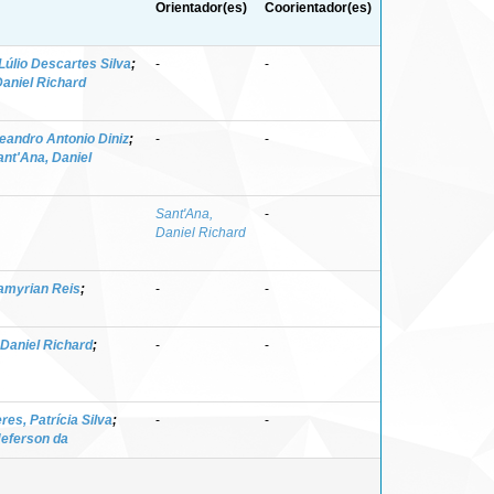
Orientador(es)
Coorientador(es)
Lúlio Descartes Silva
;
-
-
Daniel Richard
Leandro Antonio Diniz
;
-
-
ant'Ana, Daniel
Sant'Ana,
-
Daniel Richard
amyrian Reis
;
-
-
 Daniel Richard
;
-
-
res, Patrícia Silva
;
-
-
Jeferson da