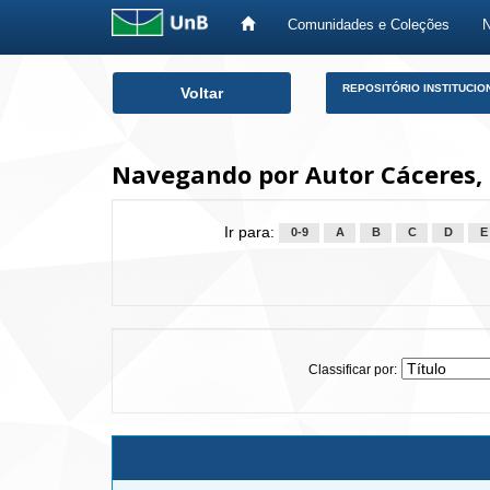
Comunidades e Coleções
Skip
REPOSITÓRIO INSTITUCIO
Voltar
navigation
Navegando por Autor Cáceres, P
Ir para:
0-9
A
B
C
D
E
Classificar por: