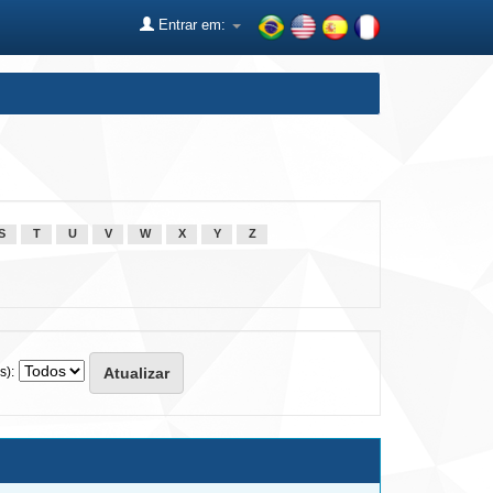
Entrar em:
S
T
U
V
W
X
Y
Z
s):