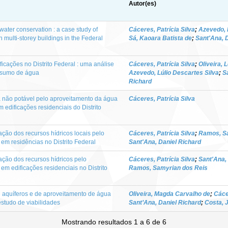
Autor(es)
 water conservation : a case study of
Cáceres, Patrícia Silva
;
Azevedo, 
n multi-storey buildings in the Federal
Sá, Kaoara Batista de
;
Sant'Ana, 
icações no Distrito Federal : uma análise
Cáceres, Patrícia Silva
;
Oliveira, 
nsumo de água
Azevedo, Lúlio Descartes Silva
;
S
Richard
não potável pelo aproveitamento da água
Cáceres, Patrícia Silva
 edificações residenciais do Distrito
ção dos recursos hídricos locais pelo
Cáceres, Patrícia Silva
;
Ramos, S
em residências no Distrito Federal
Sant'Ana, Daniel Richard
ação dos recursos hídricos pelo
Cáceres, Patrícia Silva
;
Sant'Ana,
em edificações residenciais no Distrito
Ramos, Samyrian dos Reis
de aquíferos e de aproveitamento de água
Oliveira, Magda Carvalho de
;
Cáce
 estudo de viabilidades
Sant’Ana, Daniel Richard
;
Costa, 
Mostrando resultados 1 a 6 de 6