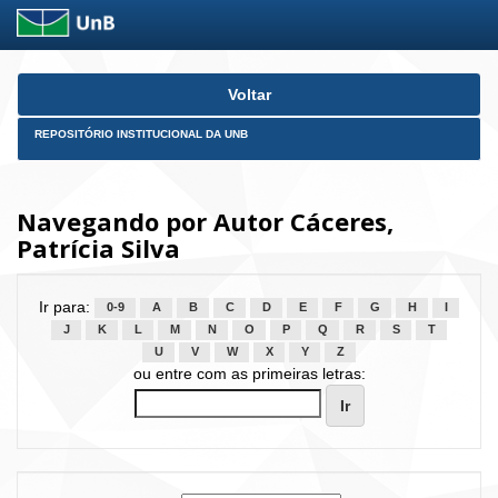
Skip
Voltar
navigation
REPOSITÓRIO INSTITUCIONAL DA UNB
Navegando por Autor Cáceres,
Patrícia Silva
Ir para:
0-9
A
B
C
D
E
F
G
H
I
J
K
L
M
N
O
P
Q
R
S
T
U
V
W
X
Y
Z
ou entre com as primeiras letras: