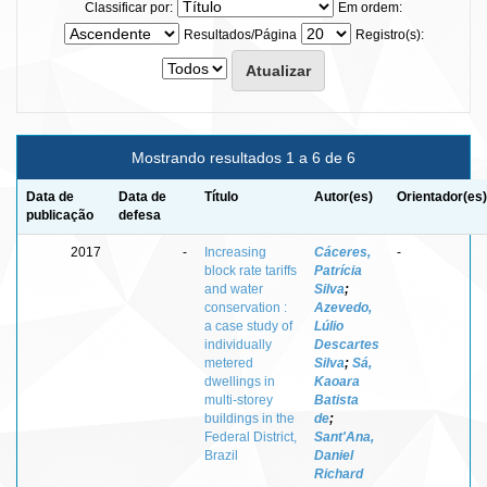
Classificar por:
Em ordem:
Resultados/Página
Registro(s):
Mostrando resultados 1 a 6 de 6
Data de
Data de
Título
Autor(es)
Orientador(es)
publicação
defesa
2017
-
Increasing
Cáceres,
-
block rate tariffs
Patrícia
and water
Silva
;
conservation :
Azevedo,
a case study of
Lúlio
individually
Descartes
metered
Silva
;
Sá,
dwellings in
Kaoara
multi-storey
Batista
buildings in the
de
;
Federal District,
Sant'Ana,
Brazil
Daniel
Richard