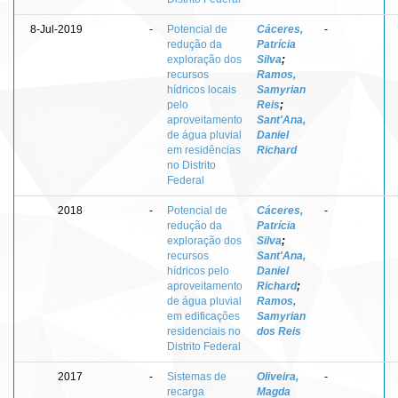
8-Jul-2019
-
Potencial de
Cáceres,
-
redução da
Patrícia
exploração dos
Silva
;
recursos
Ramos,
hídricos locais
Samyrian
pelo
Reis
;
aproveitamento
Sant'Ana,
de água pluvial
Daniel
em residências
Richard
no Distrito
Federal
2018
-
Potencial de
Cáceres,
-
redução da
Patrícia
exploração dos
Silva
;
recursos
Sant'Ana,
hídricos pelo
Daniel
aproveitamento
Richard
;
de água pluvial
Ramos,
em edificações
Samyrian
residenciais no
dos Reis
Distrito Federal
2017
-
Sistemas de
Oliveira,
-
recarga
Magda