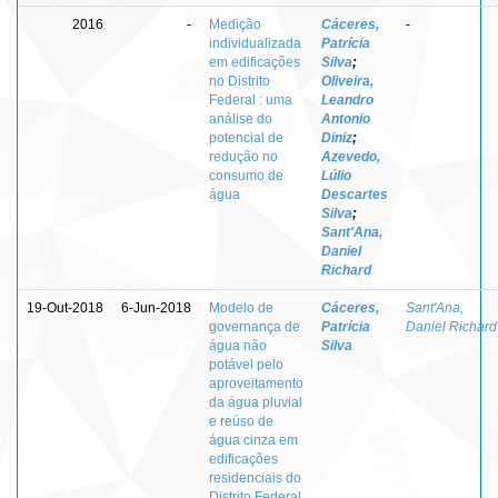
2016
-
Medição
Cáceres,
-
individualizada
Patrícia
em edificações
Silva
;
no Distrito
Oliveira,
Federal : uma
Leandro
análise do
Antonio
potencial de
Diniz
;
redução no
Azevedo,
consumo de
Lúlio
água
Descartes
Silva
;
Sant'Ana,
Daniel
Richard
19-Out-2018
6-Jun-2018
Modelo de
Cáceres,
Sant'Ana,
governança de
Patrícia
Daniel Richard
água não
Silva
potável pelo
aproveitamento
da água pluvial
e reúso de
água cinza em
edificações
residenciais do
Distrito Federal