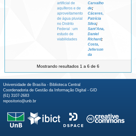
artificial de
Carvalho
aquíferos e de
de
;
aproveitamento
Cáceres,
de água pluvial
Patrícia
no Distrito
Silva
;
Federal : um
Sant’Ana,
estudo de
Daniel
viabilidades
Richard
;
Costa,
Jeferson
da
Mostrando resultados 1 a 6 de 6
Universidade de Brasília - Biblioteca Central
Coordenadoria de Gestão da Informação Digital - GID
(61) 3107-2683
repositorio@unb.br