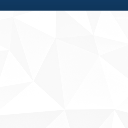
Fale conosco
Sobre