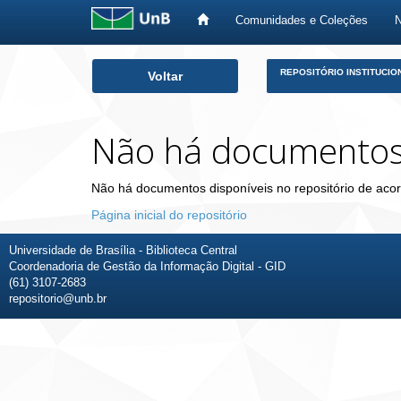
Comunidades e Coleções
Skip
REPOSITÓRIO INSTITUCIO
Voltar
navigation
Não há documento
Não há documentos disponíveis no repositório de acor
Página inicial do repositório
Universidade de Brasília - Biblioteca Central
Coordenadoria de Gestão da Informação Digital - GID
(61) 3107-2683
repositorio@unb.br