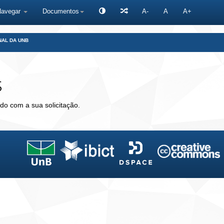
Navegar
Documentos
A-
A
A+
NAL DA UNB
s
do com a sua solicitação.