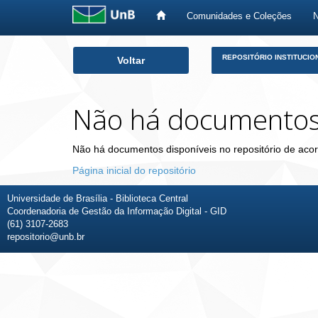
Comunidades e Coleções
Skip
REPOSITÓRIO INSTITUCIO
Voltar
navigation
Não há documento
Não há documentos disponíveis no repositório de acor
Página inicial do repositório
Universidade de Brasília - Biblioteca Central
Coordenadoria de Gestão da Informação Digital - GID
(61) 3107-2683
repositorio@unb.br