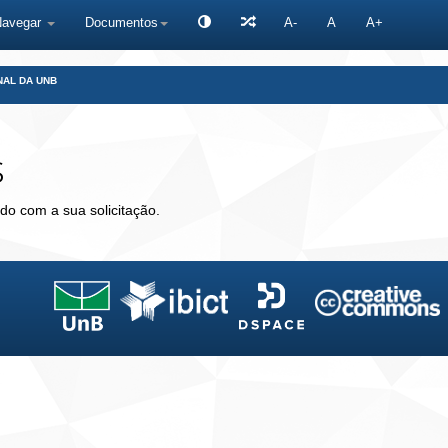
Navegar
Documentos
A-
A
A+
NAL DA UNB
s
do com a sua solicitação.