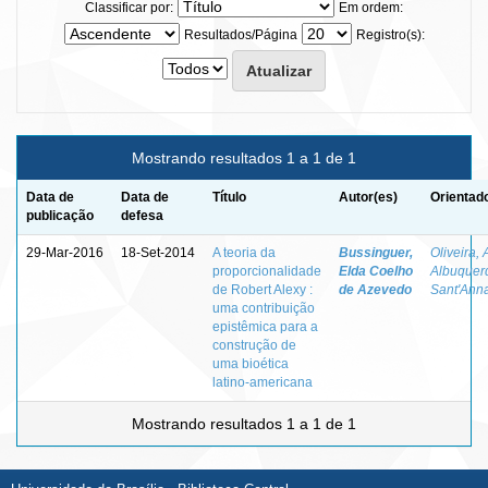
Classificar por:
Em ordem:
Resultados/Página
Registro(s):
Mostrando resultados 1 a 1 de 1
Data de
Data de
Título
Autor(es)
Orientad
publicação
defesa
29-Mar-2016
18-Set-2014
A teoria da
Bussinguer,
Oliveira, 
proporcionalidade
Elda Coelho
Albuquer
de Robert Alexy :
de Azevedo
Sant'Ann
uma contribuição
epistêmica para a
construção de
uma bioética
latino-americana
Mostrando resultados 1 a 1 de 1