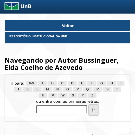
Skip
Voltar
navigation
REPOSITÓRIO INSTITUCIONAL DA UNB
Navegando por Autor Bussinguer,
Elda Coelho de Azevedo
Ir para:
0-9
A
B
C
D
E
F
G
H
I
J
K
L
M
N
O
P
Q
R
S
T
U
V
W
X
Y
Z
ou entre com as primeiras letras: