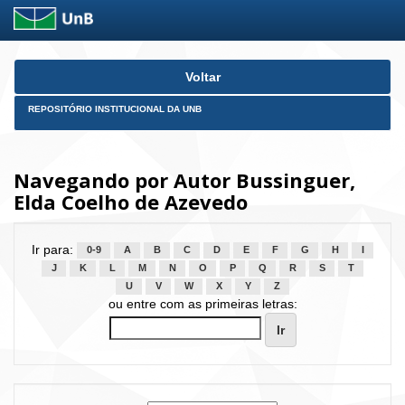
Skip
Voltar
navigation
REPOSITÓRIO INSTITUCIONAL DA UNB
Navegando por Autor Bussinguer,
Elda Coelho de Azevedo
Ir para:
0-9
A
B
C
D
E
F
G
H
I
J
K
L
M
N
O
P
Q
R
S
T
U
V
W
X
Y
Z
ou entre com as primeiras letras: