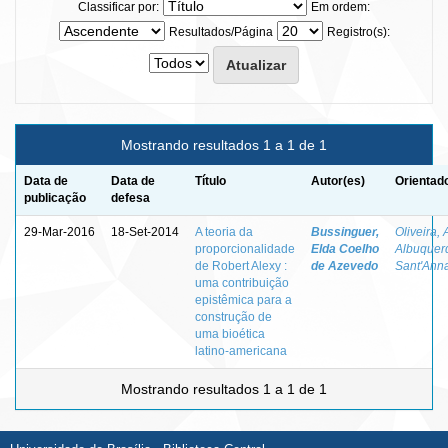
Classificar por:
Em ordem:
Resultados/Página
Registro(s):
Mostrando resultados 1 a 1 de 1
Data de
Data de
Título
Autor(es)
Orientad
publicação
defesa
29-Mar-2016
18-Set-2014
A teoria da
Bussinguer,
Oliveira, 
proporcionalidade
Elda Coelho
Albuquer
de Robert Alexy :
de Azevedo
Sant'Ann
uma contribuição
epistêmica para a
construção de
uma bioética
latino-americana
Mostrando resultados 1 a 1 de 1