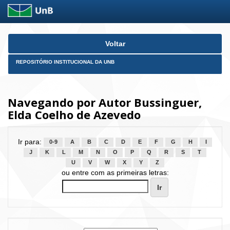
Skip
Voltar
navigation
REPOSITÓRIO INSTITUCIONAL DA UNB
Navegando por Autor Bussinguer,
Elda Coelho de Azevedo
Ir para:
0-9
A
B
C
D
E
F
G
H
I
J
K
L
M
N
O
P
Q
R
S
T
U
V
W
X
Y
Z
ou entre com as primeiras letras: