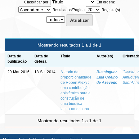
Classificar por:
Em ordem:
Resultados/Página
Registro(s):
Mostrando resultados 1 a 1 de 1
Data de
Data de
Título
Autor(es)
Orientad
publicação
defesa
29-Mar-2016
18-Set-2014
A teoria da
Bussinguer,
Oliveira, 
proporcionalidade
Elda Coelho
Albuquer
de Robert Alexy :
de Azevedo
Sant'Ann
uma contribuição
epistêmica para a
construção de
uma bioética
latino-americana
Mostrando resultados 1 a 1 de 1