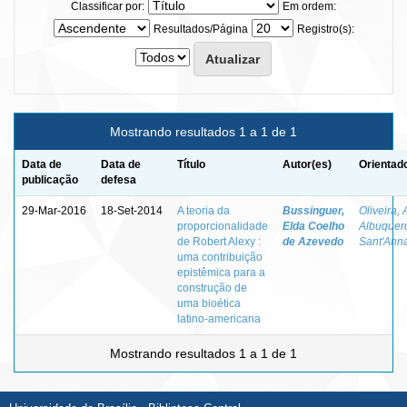
Classificar por:
Em ordem:
Resultados/Página
Registro(s):
Mostrando resultados 1 a 1 de 1
Data de
Data de
Título
Autor(es)
Orientad
publicação
defesa
29-Mar-2016
18-Set-2014
A teoria da
Bussinguer,
Oliveira, 
proporcionalidade
Elda Coelho
Albuquer
de Robert Alexy :
de Azevedo
Sant'Ann
uma contribuição
epistêmica para a
construção de
uma bioética
latino-americana
Mostrando resultados 1 a 1 de 1