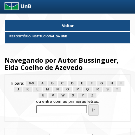
Skip
Voltar
navigation
REPOSITÓRIO INSTITUCIONAL DA UNB
Navegando por Autor Bussinguer,
Elda Coelho de Azevedo
Ir para:
0-9
A
B
C
D
E
F
G
H
I
J
K
L
M
N
O
P
Q
R
S
T
U
V
W
X
Y
Z
ou entre com as primeiras letras: