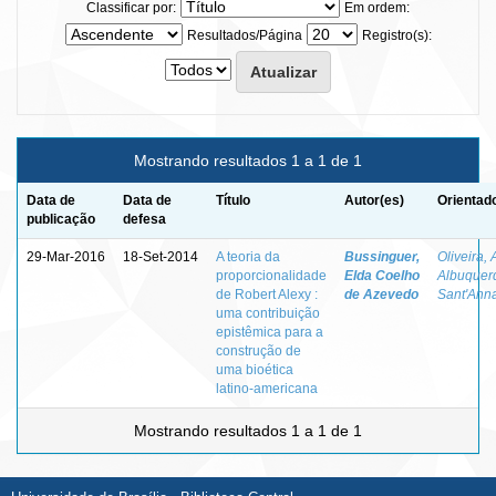
Classificar por:
Em ordem:
Resultados/Página
Registro(s):
Mostrando resultados 1 a 1 de 1
Data de
Data de
Título
Autor(es)
Orientad
publicação
defesa
29-Mar-2016
18-Set-2014
A teoria da
Bussinguer,
Oliveira, 
proporcionalidade
Elda Coelho
Albuquer
de Robert Alexy :
de Azevedo
Sant'Ann
uma contribuição
epistêmica para a
construção de
uma bioética
latino-americana
Mostrando resultados 1 a 1 de 1