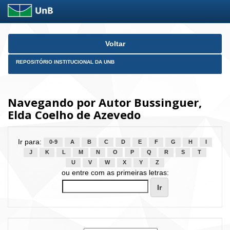
Skip
Voltar
navigation
REPOSITÓRIO INSTITUCIONAL DA UNB
Navegando por Autor Bussinguer,
Elda Coelho de Azevedo
Ir para:
0-9
A
B
C
D
E
F
G
H
I
J
K
L
M
N
O
P
Q
R
S
T
U
V
W
X
Y
Z
ou entre com as primeiras letras: