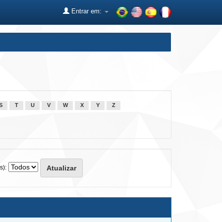
Entrar em:
S
T
U
V
W
X
Y
Z
s):