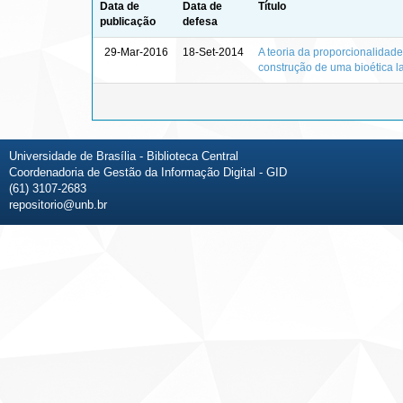
Data de
Data de
Título
publicação
defesa
29-Mar-2016
18-Set-2014
A teoria da proporcionalidade
construção de uma bioética l
Universidade de Brasília - Biblioteca Central
Coordenadoria de Gestão da Informação Digital - GID
(61) 3107-2683
repositorio@unb.br