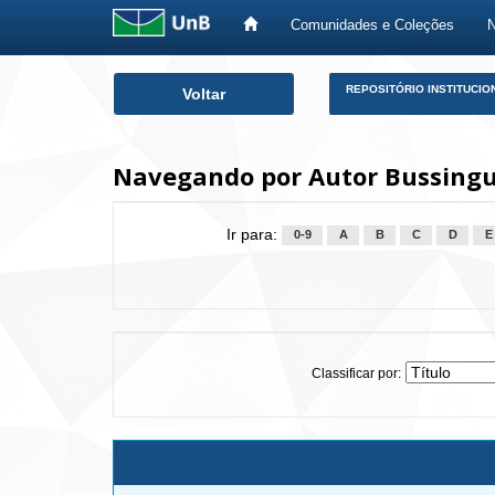
Comunidades e Coleções
Skip
REPOSITÓRIO INSTITUCIO
Voltar
navigation
Navegando por Autor Bussingue
Ir para:
0-9
A
B
C
D
E
Classificar por: