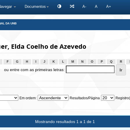
Navegar
Documentos
A-
A
A+
NAL DA UNB
r, Elda Coelho de Azevedo
F
G
H
I
J
K
L
M
N
O
P
Q
R
ou entre com as primeiras letras:
Em ordem:
Resultados/Página
Registro(
Mostrando resultados 1 a 1 de 1