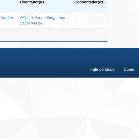
Orientador(es)
Coorientador(es)
 Coelho
Oliveira, Aline Albuquerque
-
Sant'Anna de
Fale conosco
Sobre