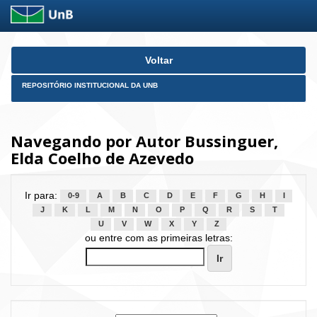
Skip
Voltar
navigation
REPOSITÓRIO INSTITUCIONAL DA UNB
Navegando por Autor Bussinguer,
Elda Coelho de Azevedo
Ir para:
0-9
A
B
C
D
E
F
G
H
I
J
K
L
M
N
O
P
Q
R
S
T
U
V
W
X
Y
Z
ou entre com as primeiras letras: