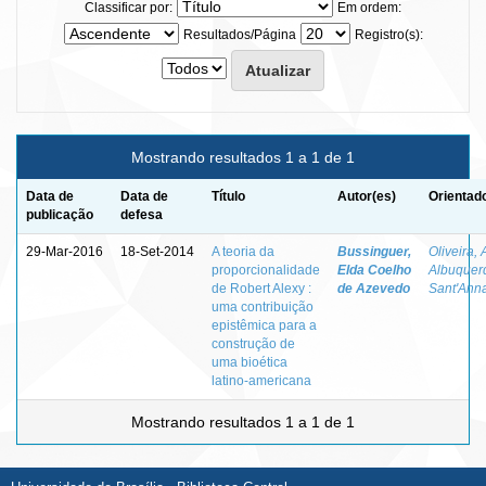
Classificar por:
Em ordem:
Resultados/Página
Registro(s):
Mostrando resultados 1 a 1 de 1
Data de
Data de
Título
Autor(es)
Orientad
publicação
defesa
29-Mar-2016
18-Set-2014
A teoria da
Bussinguer,
Oliveira, 
proporcionalidade
Elda Coelho
Albuquer
de Robert Alexy :
de Azevedo
Sant'Ann
uma contribuição
epistêmica para a
construção de
uma bioética
latino-americana
Mostrando resultados 1 a 1 de 1