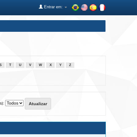
Entrar em:
S
T
U
V
W
X
Y
Z
s):