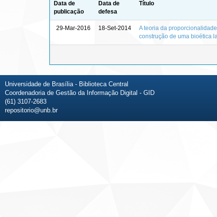
Data de
Data de
Título
publicação
defesa
29-Mar-2016
18-Set-2014
A teoria da proporcionalidade
construção de uma bioética l
Universidade de Brasília - Biblioteca Central
Coordenadoria de Gestão da Informação Digital - GID
(61) 3107-2683
repositorio@unb.br