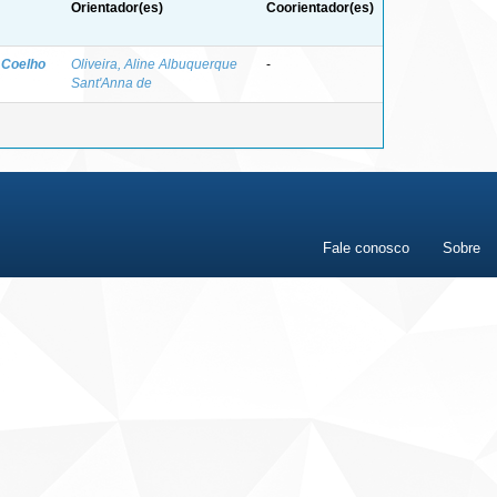
Orientador(es)
Coorientador(es)
 Coelho
Oliveira, Aline Albuquerque
-
Sant'Anna de
Fale conosco
Sobre