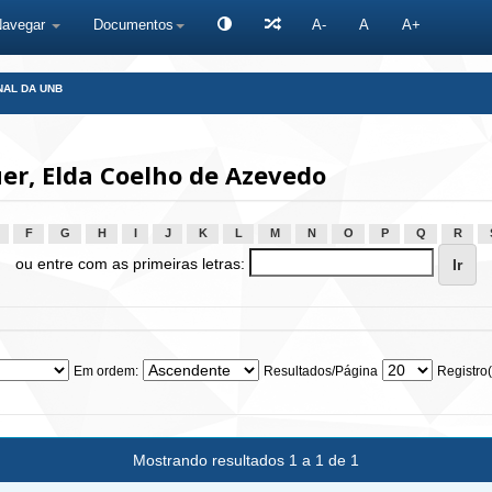
Navegar
Documentos
A-
A
A+
NAL DA UNB
r, Elda Coelho de Azevedo
F
G
H
I
J
K
L
M
N
O
P
Q
R
ou entre com as primeiras letras:
Em ordem:
Resultados/Página
Registro(
Mostrando resultados 1 a 1 de 1