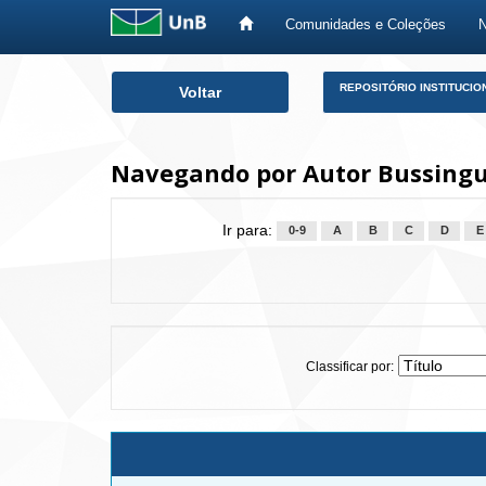
Comunidades e Coleções
Skip
REPOSITÓRIO INSTITUCIO
Voltar
navigation
Navegando por Autor Bussingue
Ir para:
0-9
A
B
C
D
E
Classificar por: