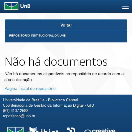
Skip
Voltar
navigation
REPOSITÓRIO INSTITUCIONAL DA UNB
Não há documentos
Não há documentos disponíveis no repositório de acordo com a
sua solicitação.
Página inicial do repositório
Universidade de Brasília - Biblioteca Central
Coordenadoria de Gestão da Informação Digital - GID
(61) 3107-2683
repositorio@unb.br