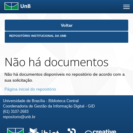
Skip
Voltar
navigation
REPOSITÓRIO INSTITUCIONAL DA UNB
Não há documentos
Não há documentos disponíveis no repositório de acordo com a
sua solicitação.
Página inicial do repositório
Universidade de Brasília - Biblioteca Central
Coordenadoria de Gestão da Informação Digital - GID
(61) 3107-2683
repositorio@unb.br