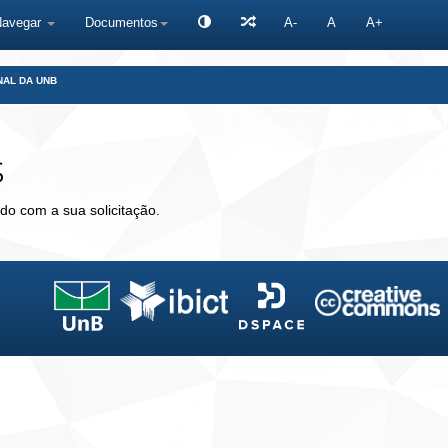
Navegar
Documentos
A-
A
A+
NAL DA UNB
s
do com a sua solicitação.