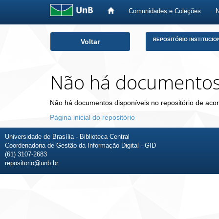
Comunidades e Coleções
Skip
REPOSITÓRIO INSTITUCIO
Voltar
navigation
Não há documento
Não há documentos disponíveis no repositório de acor
Página inicial do repositório
Universidade de Brasília - Biblioteca Central
Coordenadoria de Gestão da Informação Digital - GID
(61) 3107-2683
repositorio@unb.br