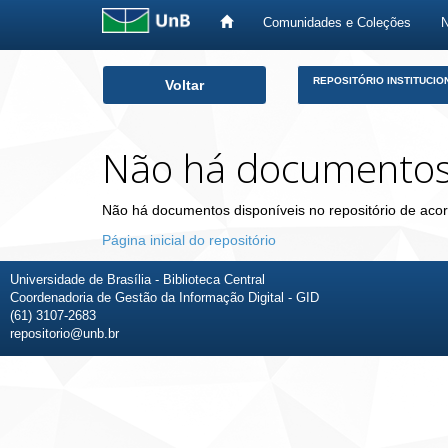
Comunidades e Coleções
Skip
REPOSITÓRIO INSTITUCIO
Voltar
navigation
Não há documento
Não há documentos disponíveis no repositório de acor
Página inicial do repositório
Universidade de Brasília - Biblioteca Central
Coordenadoria de Gestão da Informação Digital - GID
(61) 3107-2683
repositorio@unb.br