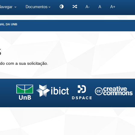
Navegar
Documentos
A-
A
A+
NAL DA UNB
s
do com a sua solicitação.