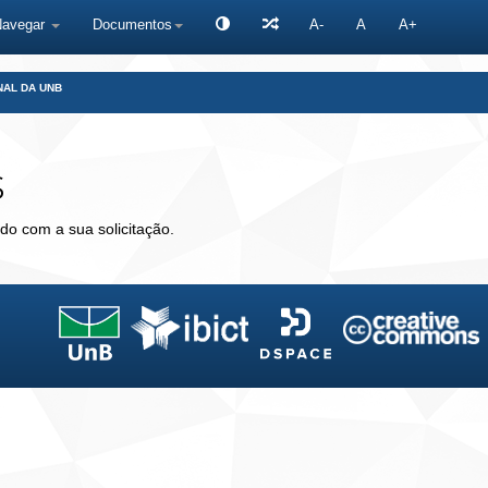
Navegar
Documentos
A-
A
A+
NAL DA UNB
s
do com a sua solicitação.