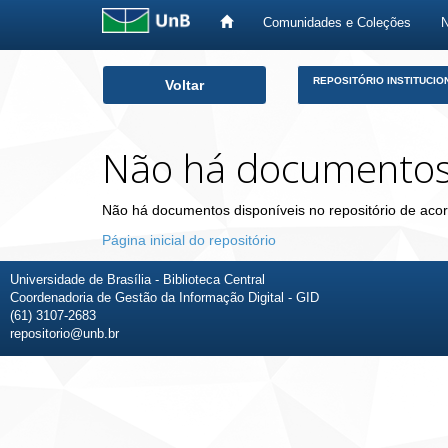
Comunidades e Coleções
Skip
REPOSITÓRIO INSTITUCIO
Voltar
navigation
Não há documento
Não há documentos disponíveis no repositório de acor
Página inicial do repositório
Universidade de Brasília - Biblioteca Central
Coordenadoria de Gestão da Informação Digital - GID
(61) 3107-2683
repositorio@unb.br