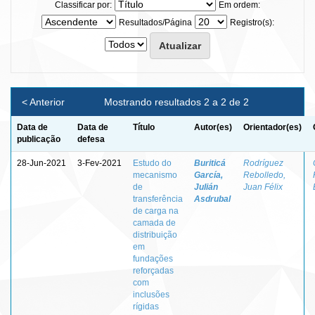
Classificar por:
Em ordem:
Resultados/Página
Registro(s):
< Anterior
Mostrando resultados 2 a 2 de 2
Data de
Data de
Título
Autor(es)
Orientador(es)
publicação
defesa
28-Jun-2021
3-Fev-2021
Estudo do
Buriticá
Rodríguez
mecanismo
García,
Rebolledo,
de
Julián
Juan Félix
transferência
Asdrubal
de carga na
camada de
distribuição
em
fundações
reforçadas
com
inclusões
rígidas