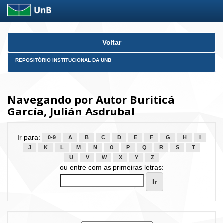
Skip
Voltar
navigation
REPOSITÓRIO INSTITUCIONAL DA UNB
Navegando por Autor Buriticá
García, Julián Asdrubal
Ir para:
0-9
A
B
C
D
E
F
G
H
I
J
K
L
M
N
O
P
Q
R
S
T
U
V
W
X
Y
Z
ou entre com as primeiras letras: