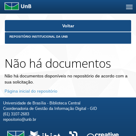
Skip
Voltar
navigation
REPOSITÓRIO INSTITUCIONAL DA UNB
Não há documentos
Não há documentos disponíveis no repositório de acordo com a
sua solicitação.
Página inicial do repositório
Universidade de Brasília - Biblioteca Central
Coordenadoria de Gestão da Informação Digital - GID
(61) 3107-2683
repositorio@unb.br