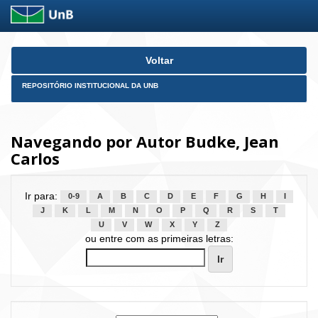
Skip
Voltar
navigation
REPOSITÓRIO INSTITUCIONAL DA UNB
Navegando por Autor Budke, Jean
Carlos
Ir para:
0-9
A
B
C
D
E
F
G
H
I
J
K
L
M
N
O
P
Q
R
S
T
U
V
W
X
Y
Z
ou entre com as primeiras letras: