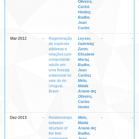
Oliveira,
Carlos
Henke
;
Budke,
Jean
Carlos
Mar-2012
-
Regeneração
Leyser,
-
-
de espécies
Gabriela
;
arbóreas e
Zanin,
relações com
Elisabete
componente
Maria
;
adulto em
Budke,
uma floresta
Jean
estacional no
Carlos
;
vale do rio
Mélo,
Uruguai,
Máida
Brasil
Ariane de
;
Oliveira,
Carlos
Henke
Dez-2013
-
Relationships
Mélo,
-
-
between
Máida
structure of
Ariane de
;
the tree
Budke,
component
Jean