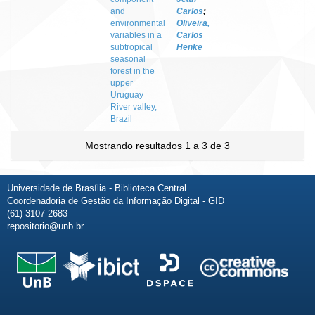
and
Carlos
;
environmental
Oliveira,
variables in a
Carlos
subtropical
Henke
seasonal
forest in the
upper
Uruguay
River valley,
Brazil
Mostrando resultados 1 a 3 de 3
Universidade de Brasília - Biblioteca Central
Coordenadoria de Gestão da Informação Digital - GID
(61) 3107-2683
repositorio@unb.br