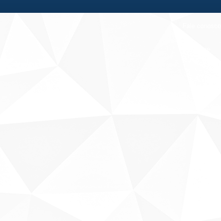
Fale conosco
Sobre