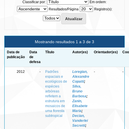
Classificar por:
Em ordem:
Resultados/Página
Registro(s):
Mostrando resultados 1 a 3 de 3
Data de
Data
Título
Autor(es)
Orientador(es)
Coo
publicação
de
defesa
2012
-
Padrões
Loregian,
-
-
espaciais e
Alexandre
ecológicos de
Copatti
;
espécies
Silva,
arbóreas
Bruno
refletem a
Barbosa
;
estrutura em
Zanin,
mosaicos de
Elisabete
uma floresta
Maria
;
subtropical
Decian,
Vanderlei
Secretti
;