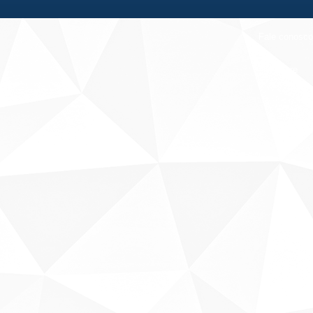
Fale conosco
Sobre