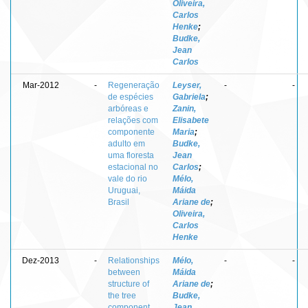
Oliveira,
Carlos
Henke
;
Budke,
Jean
Carlos
Mar-2012
-
Regeneração
Leyser,
-
-
de espécies
Gabriela
;
arbóreas e
Zanin,
relações com
Elisabete
componente
Maria
;
adulto em
Budke,
uma floresta
Jean
estacional no
Carlos
;
vale do rio
Mélo,
Uruguai,
Máida
Brasil
Ariane de
;
Oliveira,
Carlos
Henke
Dez-2013
-
Relationships
Mélo,
-
-
between
Máida
structure of
Ariane de
;
the tree
Budke,
component
Jean