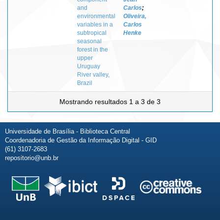
and
Carlos
;
environmental
Oliveira,
variables in a
Carlos
subtropical
Henke
seasonal
forest in the
upper
Uruguay
River valley,
Brazil
Mostrando resultados 1 a 3 de 3
Universidade de Brasília - Biblioteca Central
Coordenadoria de Gestão da Informação Digital - GID
(61) 3107-2683
repositorio@unb.br