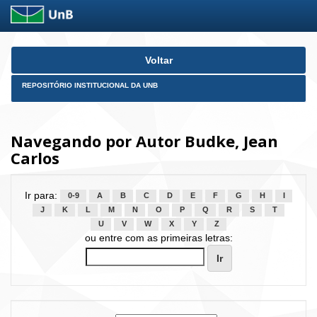
Skip
Voltar
navigation
REPOSITÓRIO INSTITUCIONAL DA UNB
Navegando por Autor Budke, Jean
Carlos
Ir para:
0-9
A
B
C
D
E
F
G
H
I
J
K
L
M
N
O
P
Q
R
S
T
U
V
W
X
Y
Z
ou entre com as primeiras letras: