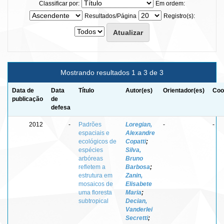
Classificar por:
Em ordem:
Resultados/Página
Registro(s):
Mostrando resultados 1 a 3 de 3
Data de
Data
Título
Autor(es)
Orientador(es)
Coo
publicação
de
defesa
2012
-
Padrões
Loregian,
-
-
espaciais e
Alexandre
ecológicos de
Copatti
;
espécies
Silva,
arbóreas
Bruno
refletem a
Barbosa
;
estrutura em
Zanin,
mosaicos de
Elisabete
uma floresta
Maria
;
subtropical
Decian,
Vanderlei
Secretti
;