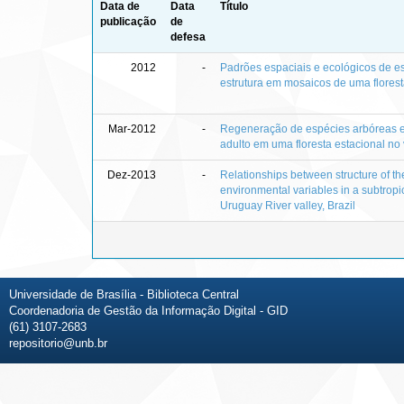
Data de
Data
Título
publicação
de
defesa
2012
-
Padrões espaciais e ecológicos de es
estrutura em mosaicos de uma florest
Mar-2012
-
Regeneração de espécies arbóreas 
adulto em uma floresta estacional no 
Dez-2013
-
Relationships between structure of t
environmental variables in a subtropi
Uruguay River valley, Brazil
Universidade de Brasília - Biblioteca Central
Coordenadoria de Gestão da Informação Digital - GID
(61) 3107-2683
repositorio@unb.br