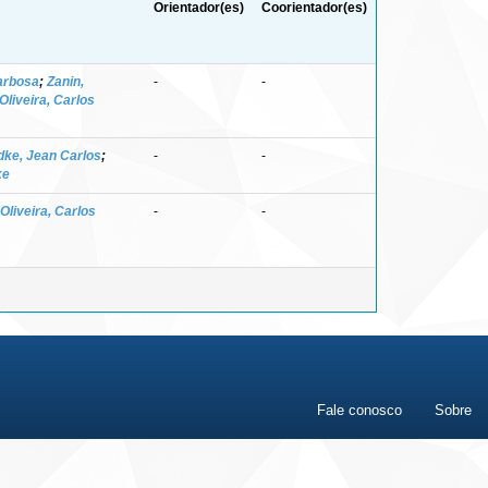
Orientador(es)
Coorientador(es)
arbosa
;
Zanin,
-
-
Oliveira, Carlos
ke, Jean Carlos
;
-
-
ke
Oliveira, Carlos
-
-
Fale conosco
Sobre