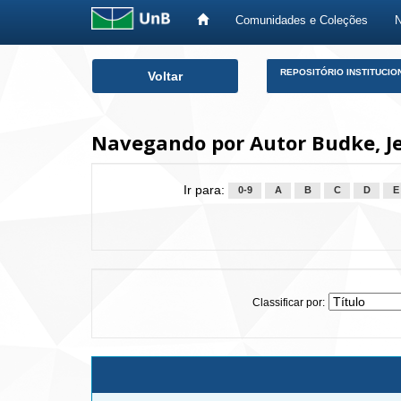
Comunidades e Coleções
Skip
REPOSITÓRIO INSTITUCIO
Voltar
navigation
Navegando por Autor Budke, Je
Ir para:
0-9
A
B
C
D
E
Classificar por: