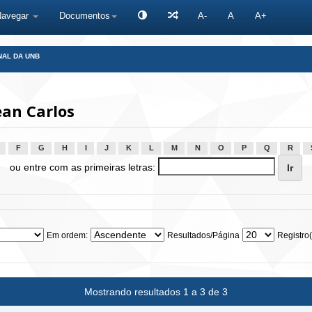
Navegar
Documentos
A-
A
A+
NAL DA UNB
an Carlos
F
G
H
I
J
K
L
M
N
O
P
Q
R
ou entre com as primeiras letras:
Em ordem:
Resultados/Página
Registro(
Mostrando resultados 1 a 3 de 3