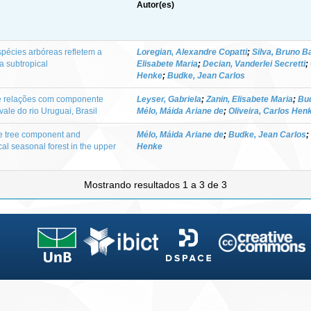
Autor(es)
pécies arbóreas refletem a
Loregian, Alexandre Copatti
;
Silva, Bruno B
a subtropical
Elisabete Maria
;
Decian, Vanderlei Secretti
;
Henke
;
Budke, Jean Carlos
e relações com componente
Leyser, Gabriela
;
Zanin, Elisabete Maria
;
Bud
vale do rio Uruguai, Brasil
Mélo, Máida Ariane de
;
Oliveira, Carlos Hen
he tree component and
Mélo, Máida Ariane de
;
Budke, Jean Carlos
;
cal seasonal forest in the upper
Henke
Mostrando resultados 1 a 3 de 3