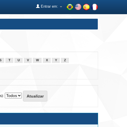
Entrar em:
S
T
U
V
W
X
Y
Z
s):