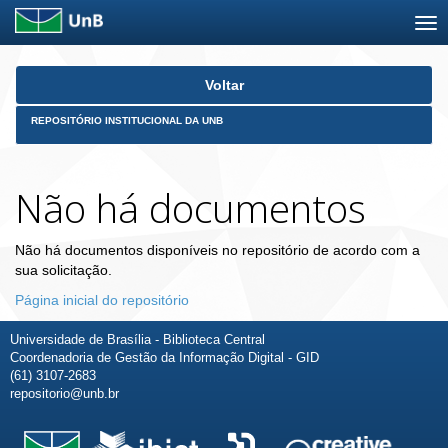
Skip
Voltar
navigation
REPOSITÓRIO INSTITUCIONAL DA UNB
Não há documentos
Não há documentos disponíveis no repositório de acordo com a
sua solicitação.
Página inicial do repositório
Universidade de Brasília - Biblioteca Central
Coordenadoria de Gestão da Informação Digital - GID
(61) 3107-2683
repositorio@unb.br