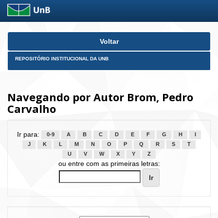
Skip
Voltar
navigation
REPOSITÓRIO INSTITUCIONAL DA UNB
Navegando por Autor Brom, Pedro
Carvalho
Ir para:
0-9
A
B
C
D
E
F
G
H
I
J
K
L
M
N
O
P
Q
R
S
T
U
V
W
X
Y
Z
ou entre com as primeiras letras: