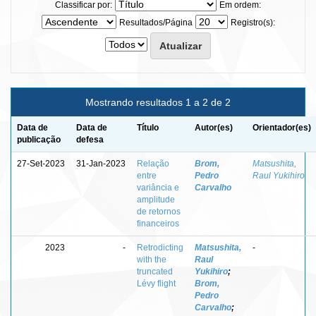
Classificar por:
Em ordem:
Resultados/Página
Registro(s):
Mostrando resultados 1 a 2 de 2
Data de
Data de
Título
Autor(es)
Orientador(es)
publicação
defesa
27-Set-2023
31-Jan-2023
Relação
Brom,
Matsushita,
entre
Pedro
Raul Yukihiro
variância e
Carvalho
amplitude
de retornos
financeiros
2023
-
Retrodicting
Matsushita,
-
with the
Raul
truncated
Yukihiro
;
Lévy flight
Brom,
Pedro
Carvalho
;