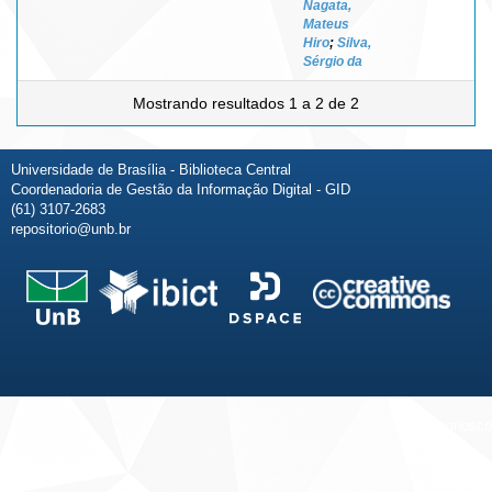
Nagata,
Mateus
Hiro
;
Silva,
Sérgio da
Mostrando resultados 1 a 2 de 2
Universidade de Brasília - Biblioteca Central
Coordenadoria de Gestão da Informação Digital - GID
(61) 3107-2683
repositorio@unb.br
Fale conosco
Sobre