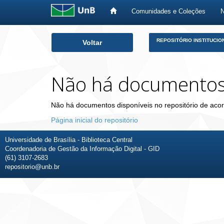
Comunidades e Coleções
Skip
REPOSITÓRIO INSTITUCIO
Voltar
navigation
Não há documento
Não há documentos disponíveis no repositório de acor
Página inicial do repositório
Universidade de Brasília - Biblioteca Central
Coordenadoria de Gestão da Informação Digital - GID
(61) 3107-2683
repositorio@unb.br