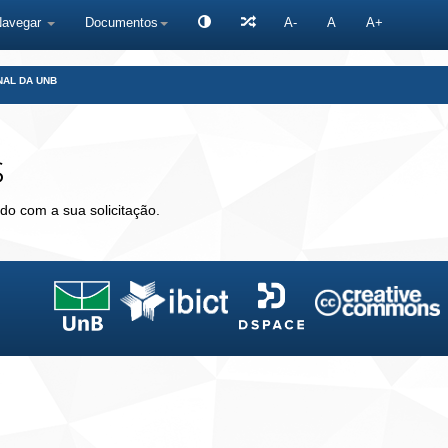
Navegar
Documentos
A-
A
A+
NAL DA UNB
s
do com a sua solicitação.