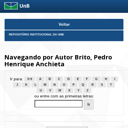
Skip
Voltar
navigation
REPOSITÓRIO INSTITUCIONAL DA UNB
Navegando por Autor Brito, Pedro
Henrique Anchieta
Ir para:
0-9
A
B
C
D
E
F
G
H
I
J
K
L
M
N
O
P
Q
R
S
T
U
V
W
X
Y
Z
ou entre com as primeiras letras: