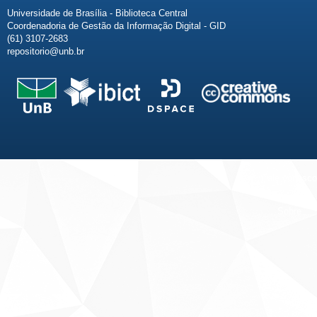
Universidade de Brasília - Biblioteca Central
Coordenadoria de Gestão da Informação Digital - GID
(61) 3107-2683
repositorio@unb.br
Fale conosco
Sobre