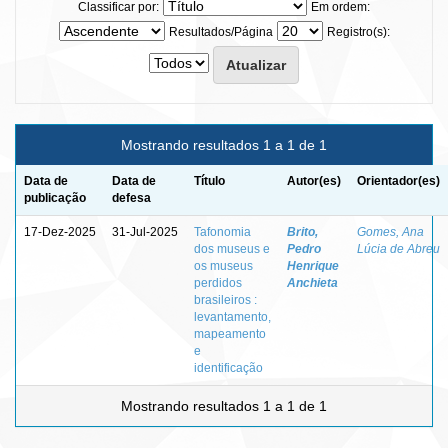
Classificar por:
Em ordem:
Resultados/Página
Registro(s):
Mostrando resultados 1 a 1 de 1
Data de
Data de
Título
Autor(es)
Orientador(es)
publicação
defesa
17-Dez-2025
31-Jul-2025
Tafonomia
Brito,
Gomes, Ana
dos museus e
Pedro
Lúcia de Abreu
os museus
Henrique
perdidos
Anchieta
brasileiros :
levantamento,
mapeamento
e
identificação
Mostrando resultados 1 a 1 de 1