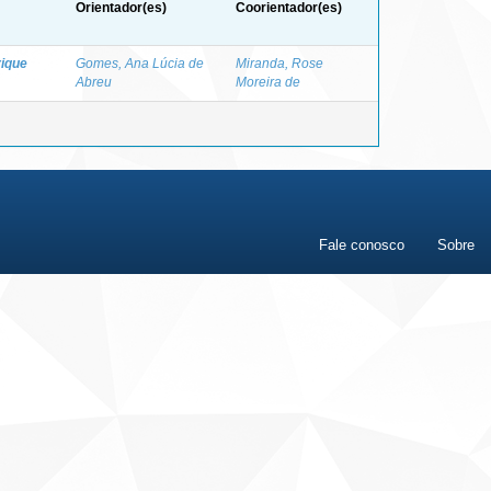
Orientador(es)
Coorientador(es)
rique
Gomes, Ana Lúcia de
Miranda, Rose
Abreu
Moreira de
Fale conosco
Sobre