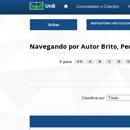
Comunidades e Coleções
Skip
REPOSITÓRIO INSTITUCIO
Voltar
navigation
Navegando por Autor Brito, Pe
Ir para:
0-9
A
B
C
D
E
Classificar por: