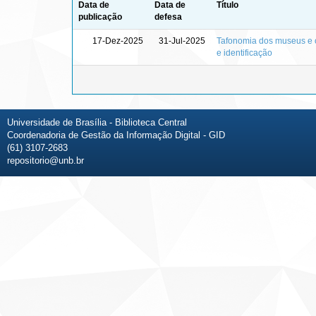
Data de
Data de
Título
publicação
defesa
17-Dez-2025
31-Jul-2025
Tafonomia dos museus e o
e identificação
Universidade de Brasília - Biblioteca Central
Coordenadoria de Gestão da Informação Digital - GID
(61) 3107-2683
repositorio@unb.br