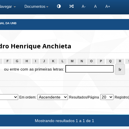
Navegar
Documentos
A-
A
A+
NAL DA UNB
dro Henrique Anchieta
F
G
H
I
J
K
L
M
N
O
P
Q
R
ou entre com as primeiras letras:
Em ordem:
Resultados/Página
Registro(
Mostrando resultados 1 a 1 de 1