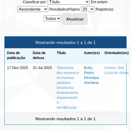
Classificar por:
Em ordem:
Resultados/Página
Registro(s):
Mostrando resultados 1 a 1 de 1
Data de
Data de
Título
Autor(es)
Orientador(es)
publicação
defesa
17-Dez-2025
31-Jul-2025
Tafonomia
Brito,
Gomes, Ana
dos museus e
Pedro
Lúcia de Abreu
os museus
Henrique
perdidos
Anchieta
brasileiros :
levantamento,
mapeamento
e
identificação
Mostrando resultados 1 a 1 de 1