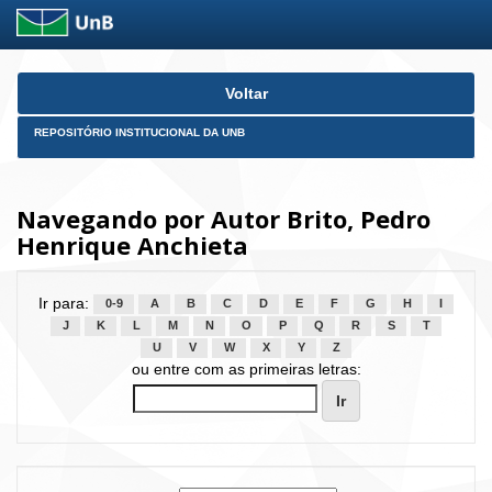
Skip
Voltar
navigation
REPOSITÓRIO INSTITUCIONAL DA UNB
Navegando por Autor Brito, Pedro
Henrique Anchieta
Ir para:
0-9
A
B
C
D
E
F
G
H
I
J
K
L
M
N
O
P
Q
R
S
T
U
V
W
X
Y
Z
ou entre com as primeiras letras: