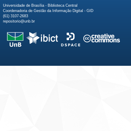
Universidade de Brasília - Biblioteca Central
Coordenadoria de Gestão da Informação Digital - GID
(61) 3107-2683
repositorio@unb.br
Fale conosco
Sobre