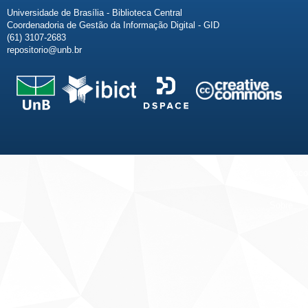
Universidade de Brasília - Biblioteca Central
Coordenadoria de Gestão da Informação Digital - GID
(61) 3107-2683
repositorio@unb.br
Fale conosco
Sobre