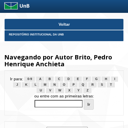
Skip
Voltar
navigation
REPOSITÓRIO INSTITUCIONAL DA UNB
Navegando por Autor Brito, Pedro
Henrique Anchieta
Ir para:
0-9
A
B
C
D
E
F
G
H
I
J
K
L
M
N
O
P
Q
R
S
T
U
V
W
X
Y
Z
ou entre com as primeiras letras: