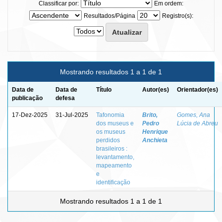
Classificar por:
Em ordem:
Resultados/Página
Registro(s):
Mostrando resultados 1 a 1 de 1
Data de
Data de
Título
Autor(es)
Orientador(es)
publicação
defesa
17-Dez-2025
31-Jul-2025
Tafonomia
Brito,
Gomes, Ana
dos museus e
Pedro
Lúcia de Abreu
os museus
Henrique
perdidos
Anchieta
brasileiros :
levantamento,
mapeamento
e
identificação
Mostrando resultados 1 a 1 de 1