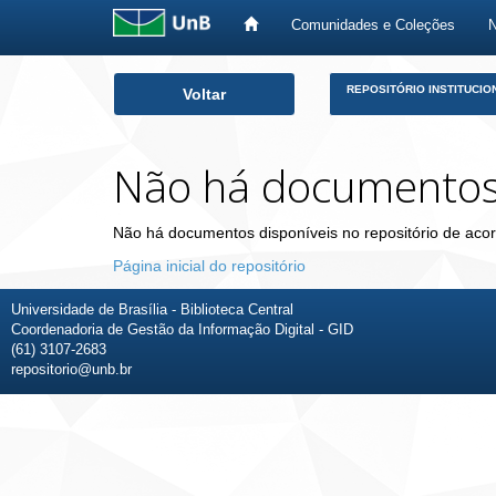
Comunidades e Coleções
Skip
REPOSITÓRIO INSTITUCIO
Voltar
navigation
Não há documento
Não há documentos disponíveis no repositório de acor
Página inicial do repositório
Universidade de Brasília - Biblioteca Central
Coordenadoria de Gestão da Informação Digital - GID
(61) 3107-2683
repositorio@unb.br