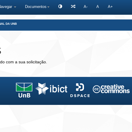
Navegar
Documentos
A-
A
A+
NAL DA UNB
s
do com a sua solicitação.