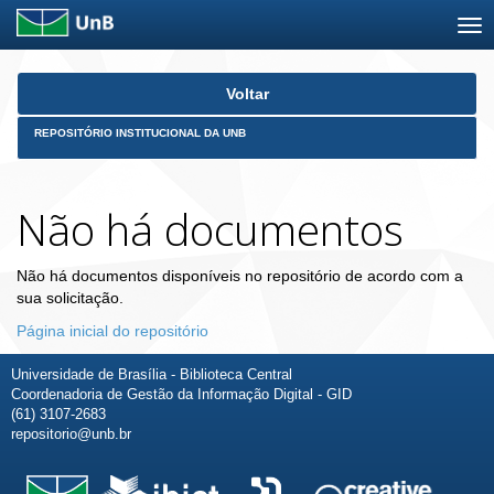
Skip
Voltar
navigation
REPOSITÓRIO INSTITUCIONAL DA UNB
Não há documentos
Não há documentos disponíveis no repositório de acordo com a
sua solicitação.
Página inicial do repositório
Universidade de Brasília - Biblioteca Central
Coordenadoria de Gestão da Informação Digital - GID
(61) 3107-2683
repositorio@unb.br