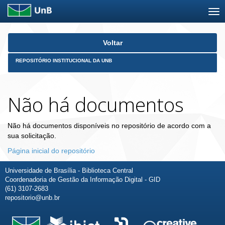
Skip
Voltar
navigation
REPOSITÓRIO INSTITUCIONAL DA UNB
Não há documentos
Não há documentos disponíveis no repositório de acordo com a
sua solicitação.
Página inicial do repositório
Universidade de Brasília - Biblioteca Central
Coordenadoria de Gestão da Informação Digital - GID
(61) 3107-2683
repositorio@unb.br