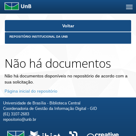
Skip
Voltar
navigation
REPOSITÓRIO INSTITUCIONAL DA UNB
Não há documentos
Não há documentos disponíveis no repositório de acordo com a
sua solicitação.
Página inicial do repositório
Universidade de Brasília - Biblioteca Central
Coordenadoria de Gestão da Informação Digital - GID
(61) 3107-2683
repositorio@unb.br