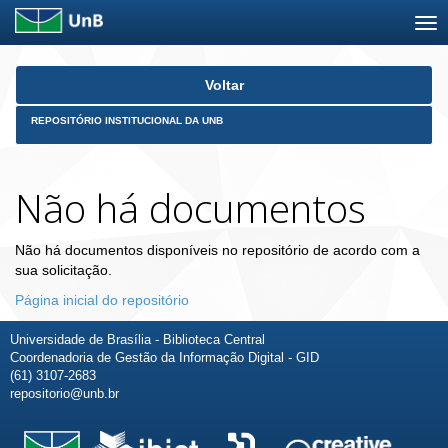
Skip
Voltar
navigation
REPOSITÓRIO INSTITUCIONAL DA UNB
Não há documentos
Não há documentos disponíveis no repositório de acordo com a
sua solicitação.
Página inicial do repositório
Universidade de Brasília - Biblioteca Central
Coordenadoria de Gestão da Informação Digital - GID
(61) 3107-2683
repositorio@unb.br