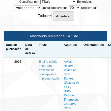
Classificar por:
Em ordem:
Resultados/Página
Registro(s):
Mostrando resultados 1 a 1 de 1
Data de
Data
Título
Autor(es)
Orientador(es)
C
publicação
de
defesa
2013
-
Ensino médio
Anjos,
-
-
integrado :
Hellen
desafios da
Vivian M.
concepção à
dos
;
implementação
Barros,
Giuliana de
Sá F.
;
Brito,
Patrícia
Emanuelle
;
Castioni,
Remi