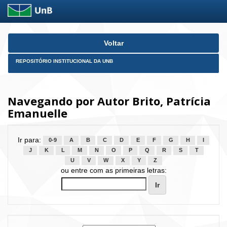
Skip
Voltar
navigation
REPOSITÓRIO INSTITUCIONAL DA UNB
Navegando por Autor Brito, Patrícia
Emanuelle
Ir para:
0-9
A
B
C
D
E
F
G
H
I
J
K
L
M
N
O
P
Q
R
S
T
U
V
W
X
Y
Z
ou entre com as primeiras letras: