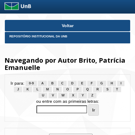
Skip
Voltar
navigation
REPOSITÓRIO INSTITUCIONAL DA UNB
Navegando por Autor Brito, Patrícia
Emanuelle
Ir para:
0-9
A
B
C
D
E
F
G
H
I
J
K
L
M
N
O
P
Q
R
S
T
U
V
W
X
Y
Z
ou entre com as primeiras letras: