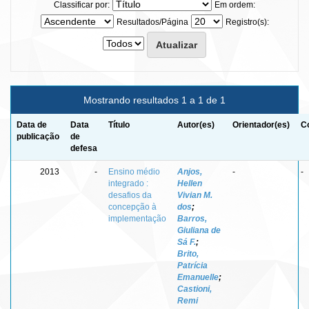
Classificar por:
Em ordem:
Resultados/Página
Registro(s):
Mostrando resultados 1 a 1 de 1
Data de
Data
Título
Autor(es)
Orientador(es)
C
publicação
de
defesa
2013
-
Ensino médio
Anjos,
-
-
integrado :
Hellen
desafios da
Vivian M.
concepção à
dos
;
implementação
Barros,
Giuliana de
Sá F.
;
Brito,
Patrícia
Emanuelle
;
Castioni,
Remi