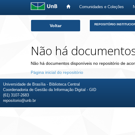
Comunidades e Coleções
Skip
REPOSITÓRIO INSTITUCIO
Voltar
navigation
Não há documento
Não há documentos disponíveis no repositório de acor
Página inicial do repositório
Universidade de Brasília - Biblioteca Central
Coordenadoria de Gestão da Informação Digital - GID
(61) 3107-2683
repositorio@unb.br