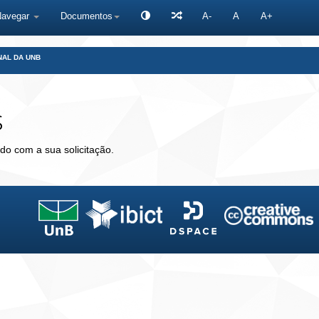
Navegar
Documentos
A-
A
A+
NAL DA UNB
s
do com a sua solicitação.