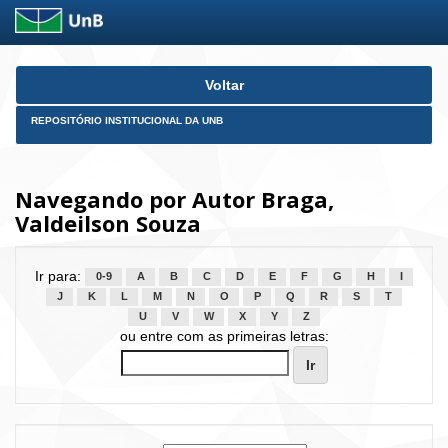
Skip
Voltar
navigation
REPOSITÓRIO INSTITUCIONAL DA UNB
Navegando por Autor Braga,
Valdeilson Souza
Ir para:
0-9
A
B
C
D
E
F
G
H
I
J
K
L
M
N
O
P
Q
R
S
T
U
V
W
X
Y
Z
ou entre com as primeiras letras: