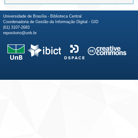
Universidade de Brasília - Biblioteca Central
Coordenadoria de Gestão da Informação Digital - GID
(61) 3107-2683
repositorio@unb.br
Fale conosco
Sobre