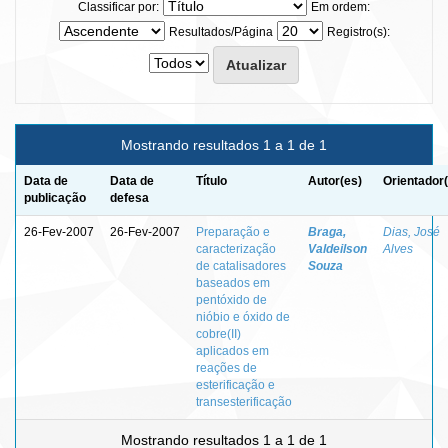
Classificar por:
Em ordem:
Resultados/Página
Registro(s):
Mostrando resultados 1 a 1 de 1
Data de
Data de
Título
Autor(es)
Orientador
publicação
defesa
26-Fev-2007
26-Fev-2007
Preparação e
Braga,
Dias, José
caracterização
Valdeilson
Alves
de catalisadores
Souza
baseados em
pentóxido de
nióbio e óxido de
cobre(II)
aplicados em
reações de
esterificação e
transesterificação
Mostrando resultados 1 a 1 de 1