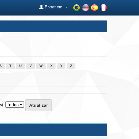
Entrar em:
S
T
U
V
W
X
Y
Z
s):