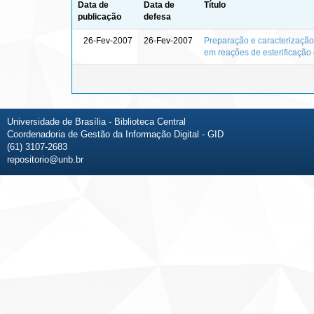
Data de
Data de
Título
publicação
defesa
26-Fev-2007
26-Fev-2007
Preparação e caracterização
em reações de esterificação 
Universidade de Brasília - Biblioteca Central
Coordenadoria de Gestão da Informação Digital - GID
(61) 3107-2683
repositorio@unb.br