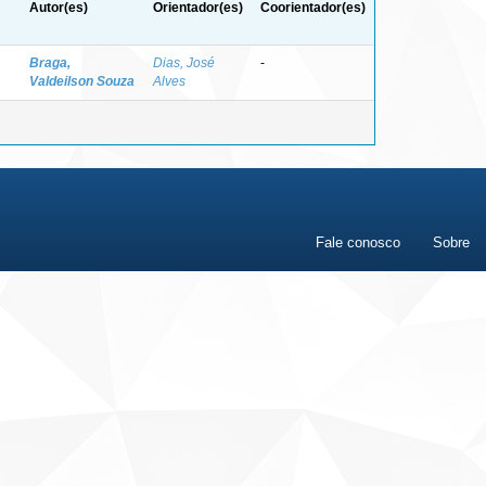
Autor(es)
Orientador(es)
Coorientador(es)
Braga,
Dias, José
-
Valdeilson Souza
Alves
Fale conosco
Sobre