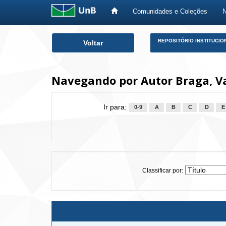
Comunidades e Coleções
Skip
REPOSITÓRIO INSTITUCIO
Voltar
navigation
Navegando por Autor Braga, Va
Ir para:
0-9
A
B
C
D
E
Classificar por: