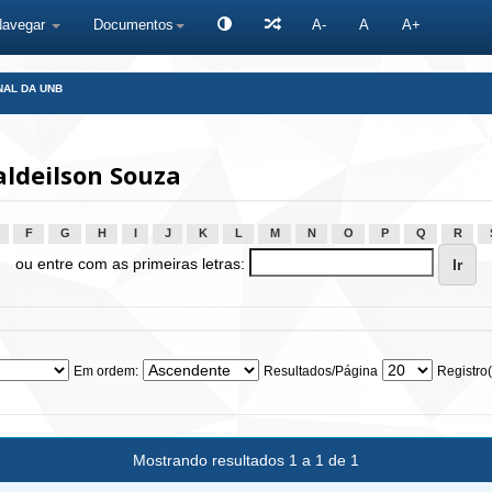
Navegar
Documentos
A-
A
A+
NAL DA UNB
ldeilson Souza
F
G
H
I
J
K
L
M
N
O
P
Q
R
ou entre com as primeiras letras:
Em ordem:
Resultados/Página
Registro(
Mostrando resultados 1 a 1 de 1