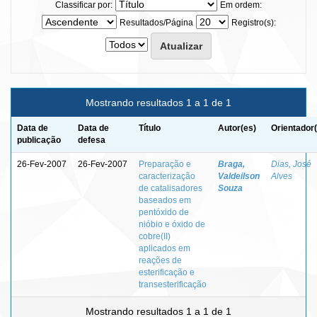
Classificar por:
Em ordem:
Resultados/Página
Registro(s):
Mostrando resultados 1 a 1 de 1
Data de
Data de
Título
Autor(es)
Orientador
publicação
defesa
26-Fev-2007
26-Fev-2007
Preparação e
Braga,
Dias, José
caracterização
Valdeilson
Alves
de catalisadores
Souza
baseados em
pentóxido de
nióbio e óxido de
cobre(II)
aplicados em
reações de
esterificação e
transesterificação
Mostrando resultados 1 a 1 de 1