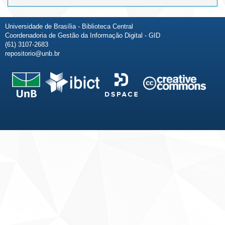
Universidade de Brasília - Biblioteca Central
Coordenadoria de Gestão da Informação Digital - GID
(61) 3107-2683
repositorio@unb.br
Fale conosco
Sobre