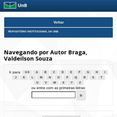
Skip
Voltar
navigation
REPOSITÓRIO INSTITUCIONAL DA UNB
Navegando por Autor Braga,
Valdeilson Souza
Ir para:
0-9
A
B
C
D
E
F
G
H
I
J
K
L
M
N
O
P
Q
R
S
T
U
V
W
X
Y
Z
ou entre com as primeiras letras: