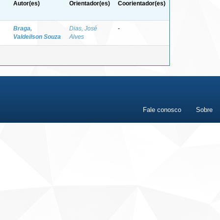
Autor(es)
Orientador(es)
Coorientador(es)
Braga,
Dias, José
-
Valdeilson Souza
Alves
Fale conosco
Sobre