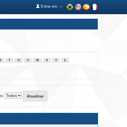
Entrar em:
S
T
U
V
W
X
Y
Z
s):