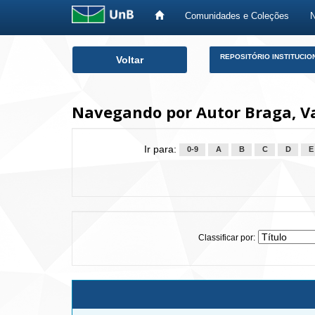
Comunidades e Coleções
Skip
REPOSITÓRIO INSTITUCIO
Voltar
navigation
Navegando por Autor Braga, Va
Ir para:
0-9
A
B
C
D
E
Classificar por: