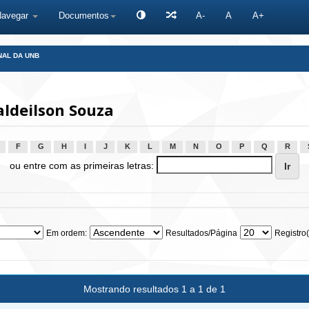
Navegar
Documentos
A-
A
A+
NAL DA UNB
ldeilson Souza
F
G
H
I
J
K
L
M
N
O
P
Q
R
ou entre com as primeiras letras:
Em ordem:
Resultados/Página
Registro(
Mostrando resultados 1 a 1 de 1