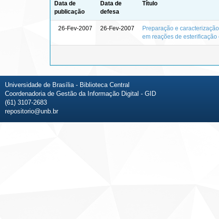
Data de
Data de
Título
publicação
defesa
26-Fev-2007
26-Fev-2007
Preparação e caracterização
em reações de esterificação 
Universidade de Brasília - Biblioteca Central
Coordenadoria de Gestão da Informação Digital - GID
(61) 3107-2683
repositorio@unb.br