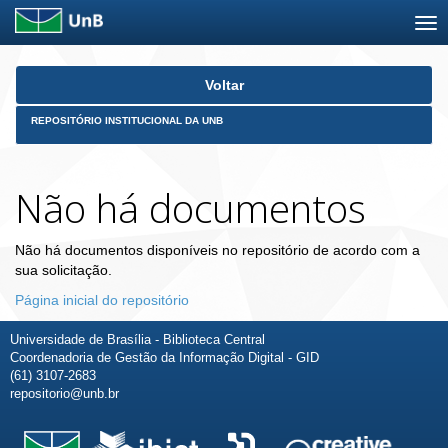
Skip
Voltar
navigation
REPOSITÓRIO INSTITUCIONAL DA UNB
Não há documentos
Não há documentos disponíveis no repositório de acordo com a
sua solicitação.
Página inicial do repositório
Universidade de Brasília - Biblioteca Central
Coordenadoria de Gestão da Informação Digital - GID
(61) 3107-2683
repositorio@unb.br