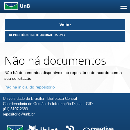
Skip
Voltar
navigation
REPOSITÓRIO INSTITUCIONAL DA UNB
Não há documentos
Não há documentos disponíveis no repositório de acordo com a
sua solicitação.
Página inicial do repositório
Universidade de Brasília - Biblioteca Central
Coordenadoria de Gestão da Informação Digital - GID
(61) 3107-2683
repositorio@unb.br