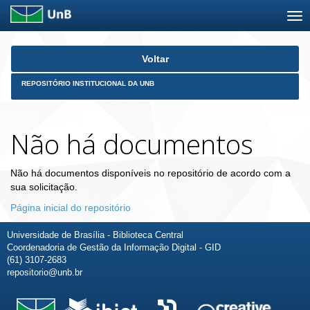
Skip
Voltar
navigation
REPOSITÓRIO INSTITUCIONAL DA UNB
Não há documentos
Não há documentos disponíveis no repositório de acordo com a
sua solicitação.
Página inicial do repositório
Universidade de Brasília - Biblioteca Central
Coordenadoria de Gestão da Informação Digital - GID
(61) 3107-2683
repositorio@unb.br