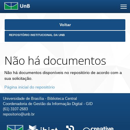
Skip
Voltar
navigation
REPOSITÓRIO INSTITUCIONAL DA UNB
Não há documentos
Não há documentos disponíveis no repositório de acordo com a
sua solicitação.
Página inicial do repositório
Universidade de Brasília - Biblioteca Central
Coordenadoria de Gestão da Informação Digital - GID
(61) 3107-2683
repositorio@unb.br